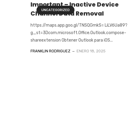
Important – Inactive Device
UNCATEGORIZED
Channel Data Removal
https://maps.app.goo.gl/TNSQGmkS= LiLV6Ua89?
g_st=3Dcom.microsoft.Office.Outlook.compose-
shareextension Obtener Outlook para iOS...
FRANKLIN RODRIGUEZ
ENERO 18, 2025