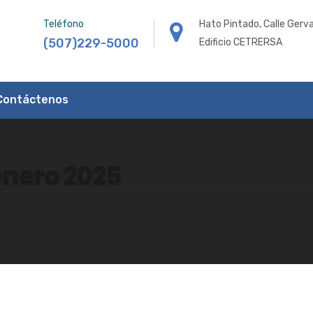
Teléfono
Hato Pintado, Calle Gerva
(507)229-5000
Edificio CETRERSA
Contáctenos
enero 2025