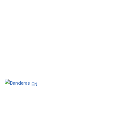
Gerencia
Contactenos
Hato Pintado, Calle Gervasio García,
Edificio CETRERSA
Lunes – Sabado – 6:00 – 16:00
Domingo – Cerrado
EN
Centro de Tratamiento de Enfermedades Renales S.A. -
2024